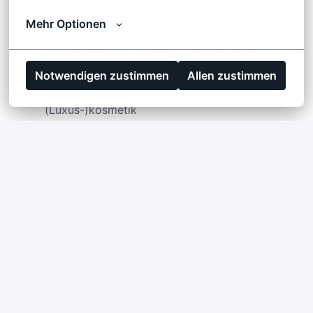
WOMIT DU UNS BEGEISTERST:
Mehr Optionen
Erfolgreich abgeschlossene Ausbildung als
KosmetikerIn, im Einzelhandel oder eine
vergleichbare Qualifikation
Notwendigen zustimmen
Allen zustimmen
(Relevante) Berufserfahrung im Bereich
(Luxus-)kosmetik
Fließende Deutschkenntnisse
Hohe Affinität zu Luxusprodukten und ein
ausgeprägtes Gespür für Trends
Extrovertierte und kommunikative
Persönlichkeit mit einem sicheren Auftreten
Hohe Service- und Kundenorientierung sowie
Freude am Umgang mit anspruchsvollen
Kunden
Begeisterungsfähigkeit, Kreativität und ein