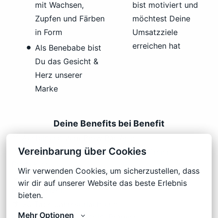
mit Wachsen,
bist motiviert und
Zupfen und Färben
möchtest Deine
in Form
Umsatzziele
erreichen hat
Als Benebabe bist
Du das Gesicht &
Herz unserer
Marke
Deine Benefits bei Benefit
🏅 Ausbildung zum Brow Bar Artist
Vereinbarung über Cookies
💄 Ein jährliches Kontingent an kostenfreien
Produkten
Wir verwenden Cookies, um sicherzustellen, dass 
🤩 Kostenfreie Benefit-Dienstleistungen während
wir dir auf unserer Website das beste Erlebnis 
Deiner Freizeit
bieten.
🌴 30 Tage Jahresurlaub und
Mehr Optionen
Urlaubs-/Weihnachtsgeld, Prämien,