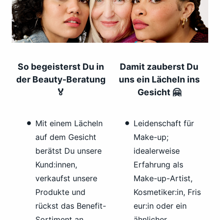
So begeisterst Du in
Damit zauberst Du
der Beauty-Beratung
uns ein Lächeln ins
🏅
Gesicht 🤗
Mit einem Lächeln
Leidenschaft für
auf dem Gesicht
Make-up;
berätst Du unsere
idealerweise
Kund:innen,
Erfahrung als
verkaufst unsere
Make-up-Artist,
Produkte und
Kosmetiker:in, Fris
rückst das Benefit-
eur:in oder ein
Sortiment an
ähnlicher