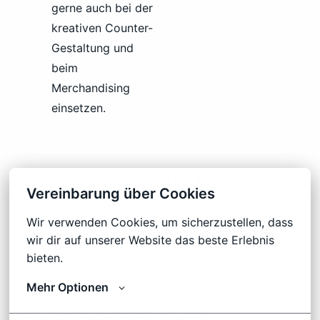
gerne auch bei der
kreativen Counter-
Gestaltung und
beim
Merchandising
einsetzen.
Deine Benefits bei Benefit
Vereinbarung über Cookies
🏅 Ausbildung zum Brow Bar Artist
Wir verwenden Cookies, um sicherzustellen, dass 
💄 Ein jährliches Kontingent an kostenfreien
wir dir auf unserer Website das beste Erlebnis 
Produkten
bieten.
🤩 Kostenfreie Benefit-Dienstleistungen während
Deiner Freizeit
Mehr Optionen
🌴 30 Tage Jahresurlaub und
Urlaubs-/Weihnachtsgeld, Prämien,