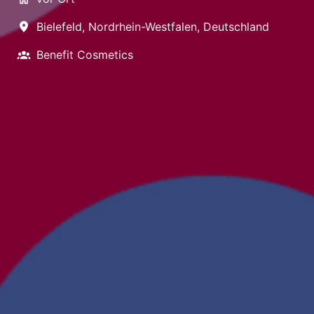
Bielefeld
,
Nordrhein-Westfalen
,
Deutschland
Benefit Cosmetics